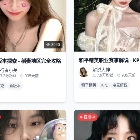
8940
和平精英职业赛事解说 - K
本探索 - 稻妻地区完全攻略
解说大神
行者小美
7.9万
粉丝
935天前
3.2万
粉丝
935天前
和平精英
KPL
电竞解说
攻略
新版本
直播中