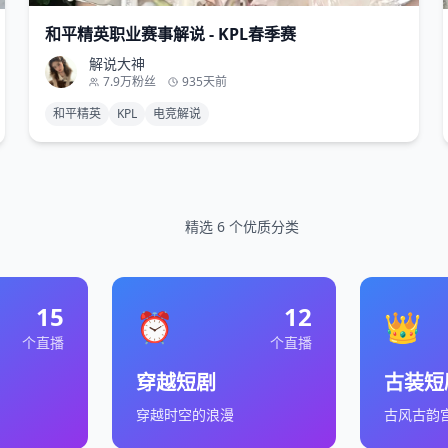
和平精英职业赛事解说 - KPL春季赛
解说大神
7.9万
粉丝
935天前
和平精英
KPL
电竞解说
精选
6
个优质分类
15
12
⏰
👑
个直播
个直播
穿越短剧
古装短
穿越时空的浪漫
古风古韵