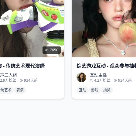
7650
 - 传统艺术现代演绎
综艺游戏互动 - 观众参与抽
声二人组
互动主播
2.9万
粉丝
934天前
4.2万
粉丝
934天前
传统艺术
表演
互动
游戏
抽奖