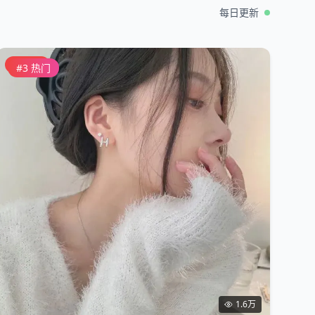
每日更新
直播中
#
3
热门
1.6万