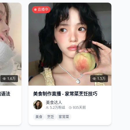
直播中
1.6万
1.5万
础语法
美食制作直播 - 家常菜烹饪技巧
美食达人
5.2万
粉丝
935天前
美食
烹饪
家常菜