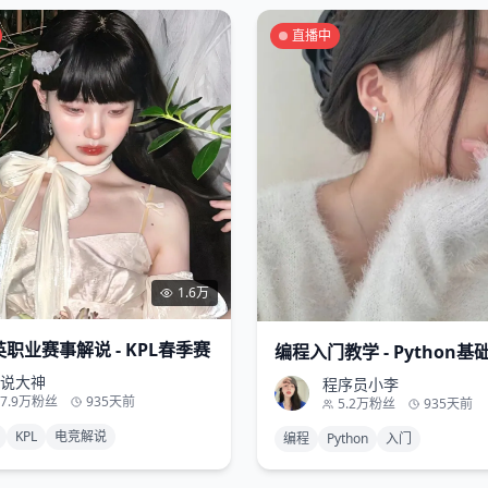
直播中
1.6万
职业赛事解说 - KPL春季赛
编程入门教学 - Python基
说大神
程序员小李
7.9万
粉丝
935天前
5.2万
粉丝
935天前
KPL
电竞解说
编程
Python
入门