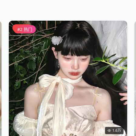
直播中
#
2
热门
1.6万