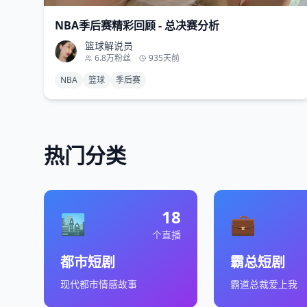
NBA季后赛精彩回顾 - 总决赛分析
篮球解说员
6.8万
粉丝
935天前
NBA
篮球
季后赛
热门分类
18
🏙️
💼
个直播
都市短剧
霸总短剧
现代都市情感故事
霸道总裁爱上我