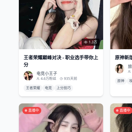
1.3万
王者荣耀巅峰对决 - 职业选手带你上
原神新版
分
旅
电竞小王子
4.6万
粉丝
935天前
原神
王者荣耀
电竞
上分技巧
直播中
直播中