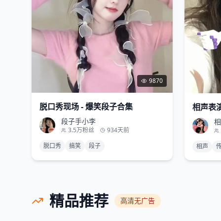
9870
脱口秀现场 - 爆笑段子合集
相声表演
段子手小李
相
3.5万
粉丝
934天前
脱口秀
搞笑
段子
相声
精品推荐
高清无广告