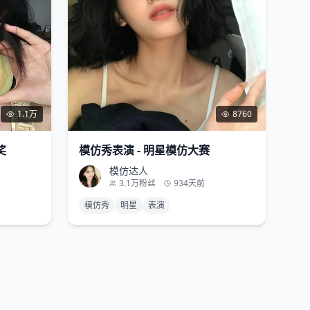
1.1万
8760
奖
模仿秀表演 - 明星模仿大赛
模仿达人
3.1万
粉丝
934天前
模仿秀
明星
表演