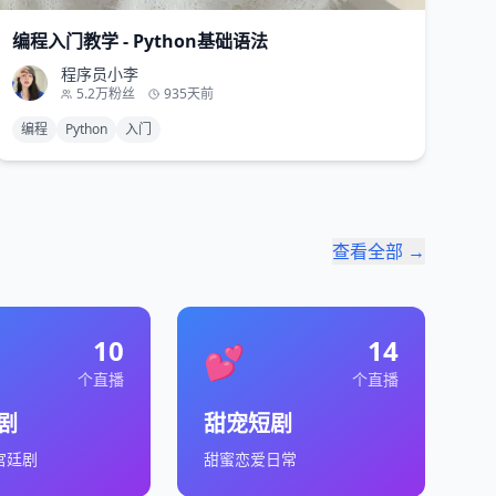
编程入门教学 - Python基础语法
程序员小李
5.2万
粉丝
935天前
编程
Python
入门
查看全部 →
10
14
💕
个直播
个直播
剧
甜宠短剧
宫廷剧
甜蜜恋爱日常