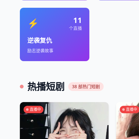
11
⚡
个直播
逆袭复仇
励志逆袭故事
热播短剧
38
部热门短剧
直播中
直播中