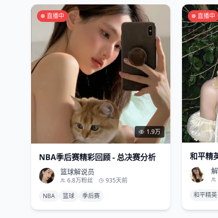
直播中
直播中
1.9万
和平精英
NBA季后赛精彩回顾 - 总决赛分析
解
篮球解说员
6.8万
粉丝
935天前
和平精英
NBA
篮球
季后赛